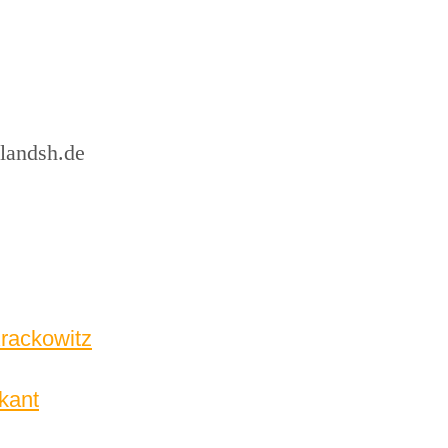
landsh.de
Krackowitz
rkant