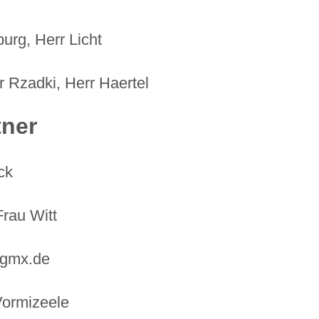
urg, Herr Licht
 Rzadki, Herr Haertel
tner
ck
Frau Witt
@gmx.de
Vormizeele