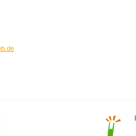
eb.de