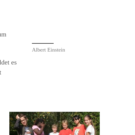
zum
Albert Einstein
ldet es
t