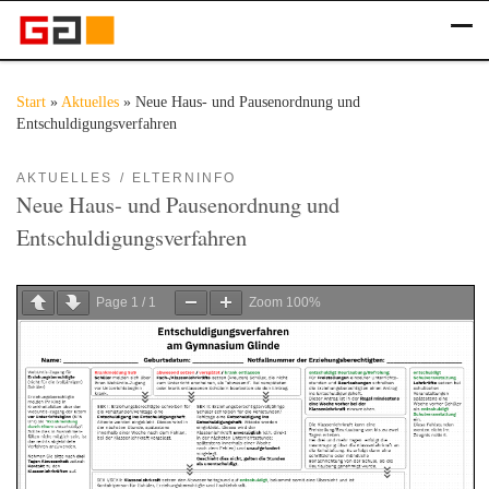
Zum Inhalt springen
Me
Start
»
Aktuelles
»
Neue Haus- und Pausenordnung und
Entschuldigungsverfahren
AKTUELLES
ELTERNINFO
Neue Haus- und Pausenordnung und
Entschuldigungsverfahren
Page
1
/
1
Zoom
100%