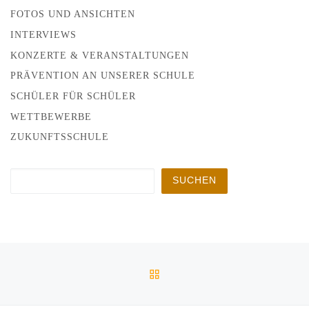
FOTOS UND ANSICHTEN
INTERVIEWS
KONZERTE & VERANSTALTUNGEN
PRÄVENTION AN UNSERER SCHULE
SCHÜLER FÜR SCHÜLER
WETTBEWERBE
ZUKUNFTSSCHULE
Suchen
SUCHEN
Beitragsnavigation
Vorheriger Beitrag
ZURÜCK ZUR BEITRAGSL
BUNDESJUGEND­SPIELE AM 03.JULI
Nä