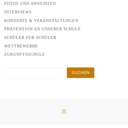
FOTOS UND ANSICHTEN
INTERVIEWS
KONZERTE & VERANSTALTUNGEN
PRÄVENTION AN UNSERER SCHULE
SCHÜLER FÜR SCHÜLER
WETTBEWERBE
ZUKUNFTSSCHULE
Suchen
SUCHEN
Beitragsnavigation
Vorheriger Beitrag
ZURÜCK ZUR BEITRAGSL
INFORMATIK BIBERWETTBEWERB – DIE PREISVERLEIH
Nä