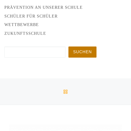
PRÄVENTION AN UNSERER SCHULE
SCHÜLER FÜR SCHÜLER
WETTBEWERBE
ZUKUNFTSSCHULE
Suchen
SUCHEN
Beitragsnavigation
Vorheriger Beitrag
ZURÜCK ZUR BEITRAGSL
AUS PHYSIKERN WERDEN SCHAUSPIELER – PHYSIKPRO
Nä
EINDRÜCKE AUS DEM KURS LAY