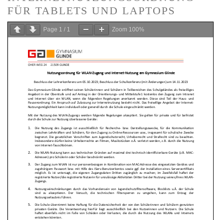
FÜR TABLETS UND LAPTOPS
Page
1
/
1
Zoom
100%