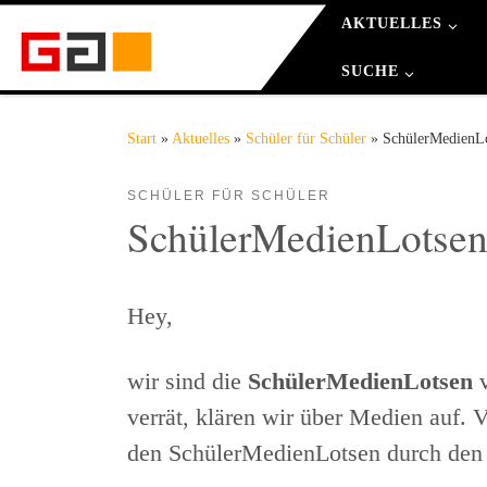
AKTUELLES
Zum Inhalt springen
SUCHE
Start
»
Aktuelles
»
Schüler für Schüler
»
Schüler­Medien­L
SCHÜLER FÜR SCHÜLER
Schüler­Medien­Lotse
Hey,
wir sind die
SchülerMedienLotsen
v
verrät, klären wir über Medien auf.
den SchülerMedienLotsen durch den 