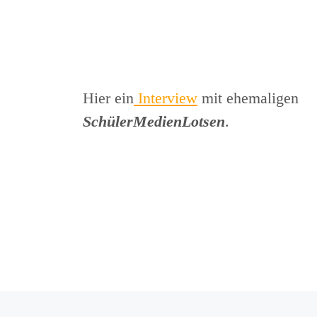
Hier ein
Interview
mit ehemaligen
SchülerMedienLotsen
.
Beitragsnavigation
Vorheriger Beitrag