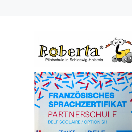
STUDIENFAHRT DER QIIB NACH SCHWANGAU – OU