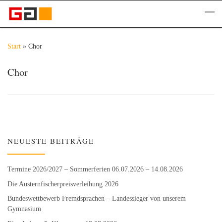
Zum Inhalt springen
Me
Start
»
Chor
Chor
NEUESTE BEITRÄGE
Termine 2026/2027 – Sommerferien 06.07.2026 – 14.08.2026
Die Austernfischer­preisverleihung 2026
Bundeswett­bewerb Fremdsprachen – Landessieger von unserem
Gymnasium