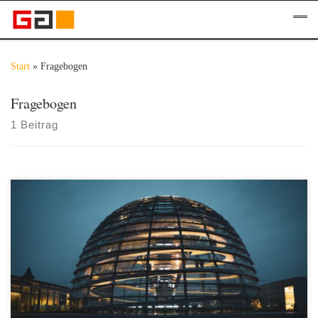
Zum Inhalt springen
Me
Start
»
Fragebogen
Fragebogen
1 Beitrag
Anlässlich der Bundestagswahl 2021 haben wir uns gefragt, wie gut
sich Jugendliche mit der aktuellen Politik auf Bundesebene
auskennen und inwieweit sie sich wahrgenommen fühlen. Aus diesem
Grund haben wir einen Umfragebogen erstellt und diesen aufbereitet.
Nach dem Auswerten ist klar zu erkennen, dass das politische Wissen
mit steigendem Alter zunimmt. So haben wir die Schülerinnen und
Schüler gefragt, welche Parteien sie denn überhaupt kennen. Bei den
Jüngeren sind bereits einige Parteien aus dem Bundestag bekannt,