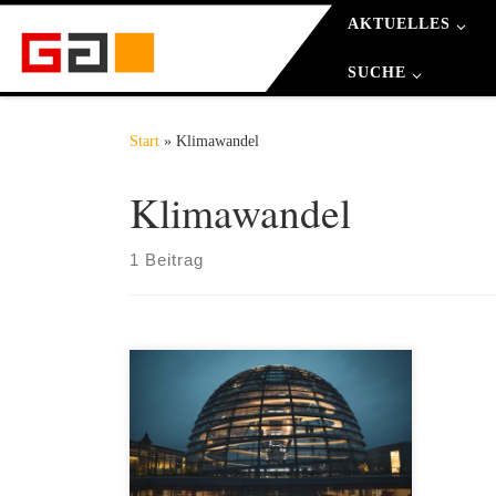
AKTUELLES
Zum Inhalt springen
SUCHE
Start
»
Klimawandel
Klimawandel
1 Beitrag
Anlässlich der Bundestagswahl 2021
haben wir uns gefragt, wie gut sich
Jugendliche mit der aktuellen Politik
auf Bundesebene auskennen und
inwieweit sie sich wahrgenommen