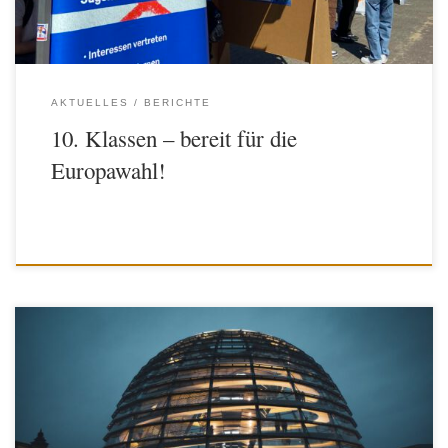
Vereins bauten auf dem Schulhof einige Plakate […]
AKTUELLES
BERICHTE
10. Klassen – bereit für die
Europawahl!
Anlässlich der Bundestagswahl 2021 haben wir uns gefragt, wie gut
sich Jugendliche mit der aktuellen Politik auf Bundesebene
auskennen und inwieweit sie sich wahrgenommen fühlen. Aus diesem
Grund haben wir einen Umfragebogen erstellt und diesen aufbereitet.
Nach dem Auswerten ist klar zu erkennen, dass das politische Wissen