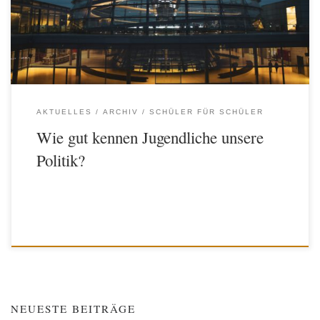
mit steigendem Alter zunimmt. So haben wir die Schülerinnen und
Schüler gefragt, welche Parteien sie denn überhaupt kennen. Bei den
Jüngeren sind bereits einige Parteien aus dem Bundestag bekannt,
jedoch bestehen Wissenslücken bei […]
AKTUELLES
ARCHIV
SCHÜLER FÜR SCHÜLER
Wie gut kennen Jugendliche unsere
Politik?
NEUESTE BEITRÄGE